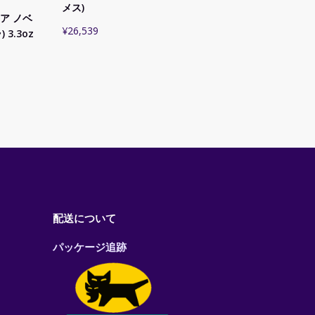
メス)
マリア ノベ
¥
26,539
3.3oz
配送について
パッケージ追跡