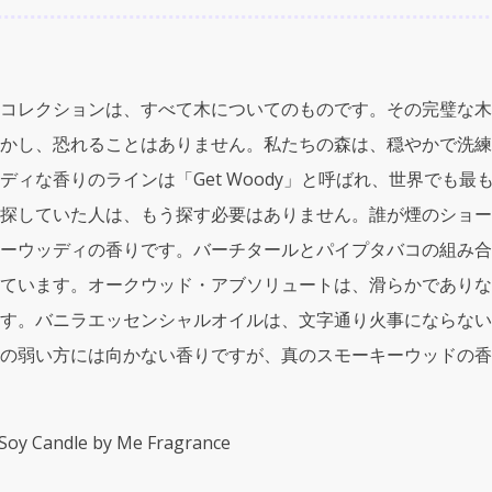
(240ml)
Soy
Candle
by
コレクションは、すべて木についてのものです。その完璧な木
Me
かし、恐れることはありません。私たちの森は、穏やかで洗練
Fragrance
quantity
ィな香りのラインは「Get Woody」と呼ばれ、世界でも
していた人は、もう探す必要はありません。誰が煙のショーの準備
ーウッディの香りです。バーチタールとパイプタバコの組み合
ています。オークウッド・アブソリュートは、滑らかでありな
す。バニラエッセンシャルオイルは、文字通り火事にならない
の弱い方には向かない香りですが、真のスモーキーウッドの香
y Candle by Me Fragrance