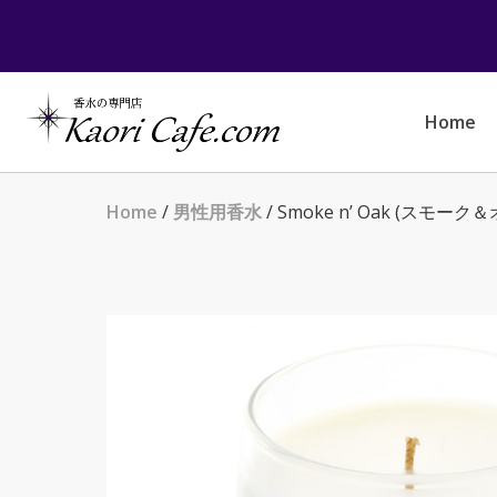
Skip
to
content
Home
Home
/
男性用香水
/ Smoke n’ Oak (スモーク＆オーク