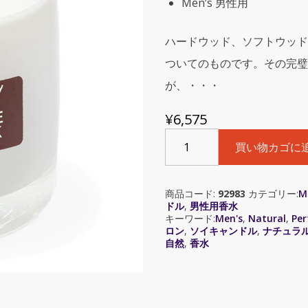
Men’s 男性用
ハードウッド、ソフトウッド
ついてのものです。その完璧
が、・・・
¥
6,575
Smoke
買い物カゴに
n'
Oak
(ス
商品コード:
92983
カテゴリー:
M
モ
ドル
,
男性用香水
ー
キーワード:
Men's
,
Natural
,
Pe
ク
ロン
,
ソイキャンドル
,
ナチュラ
＆
自然
,
香水
オ
ー
ク)
8.0oz