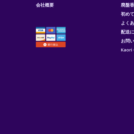
会社概要
廃盤香
初め
よく
配送
お問
Kao