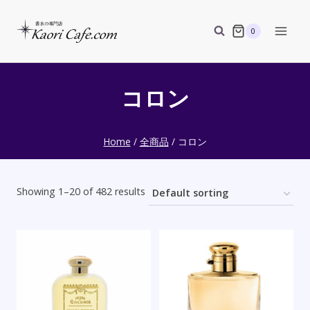
Skip
to
0
content
コロン
Home
/
全商品
/
コロン
Showing 1–20 of 482 results