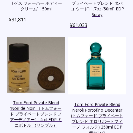
リゲス フォーハー ボディー
プライベートブレンド タバ
クリーム) 150ml
コ ウード) 1.7oz (50ml) EDP
Spray
¥
31,811
¥
61,033
Tom Ford Private Blend
Tom Ford Private Blend
‘Noir de Noir’ （トムフォー
Neroli Portofino Decanter
ド プライベートブレンド ノ
(トムフォード プライベート
アーデノアー） 4ml EDP ミ
ブレンド ネロリポートフィ
ニボトル （サンプル）
ーノ フォルテ) 250ml EDP
デカンタ