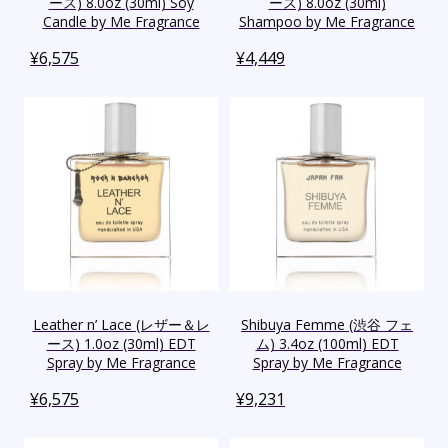
ース) 8.0oz (30ml) Soy
ース) 8.0oz (30ml)
Candle by Me Fragrance
Shampoo by Me Fragrance
¥
6,575
¥
4,449
Leather n’ Lace (レザー＆レ
Shibuya Femme (渋谷 フェ
ース) 1.0oz (30ml) EDT
ム) 3.4oz (100ml) EDT
Spray by Me Fragrance
Spray by Me Fragrance
¥
6,575
¥
9,231