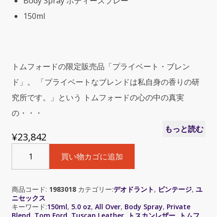
Body Spray ボディースプレー
150ml
トムフォードの限定販売品「プライベート・ブレン
ド」。 「プライベートなブレンドは私自身の香りの研
究所です。」という トムフォードの心の中の真実
の・・・
もっと読む
¥
23,842
Tom
買い物カゴに追加
Ford
Private
Blend
商品コード:
1983018
カテゴリー:
デオドラント
,
ビンテージ
,
ユ
Tuscan
ニセックス
Leather
キーワード:
150ml
,
5.0 oz
,
All Over
,
Body Spray
,
Private
All
Blend
,
Tom Ford
,
Tuscan Leather
,
トスカンレザー
,
トムフ