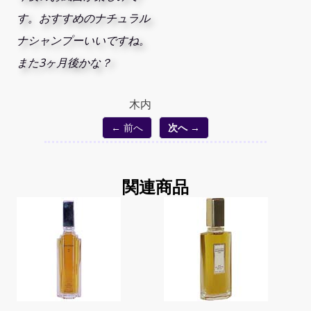
す。おすすめのナチュラル
ナシャンプーいいですね。
また3ヶ月後かな？
木内
← 前へ
次へ →
関連商品