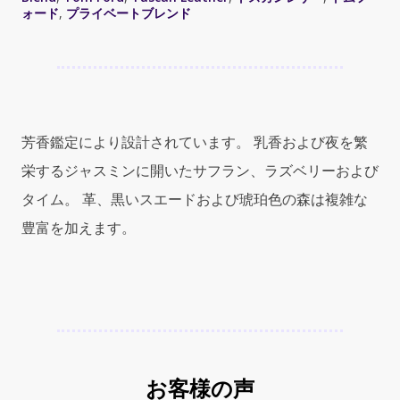
Over
ォード
,
プライベートブレンド
Body
Spray
150ml
(ト
ム
フ
芳香鑑定により設計されています。 乳香および夜を繁
ォ
栄するジャスミンに開いたサフラン、ラズベリーおよび
ー
ド
タイム。 革、黒いスエードおよび琥珀色の森は複雑な
プ
豊富を加えます。
ラ
イ
ベ
ー
ト
ブ
レ
ン
お客様の声
ド