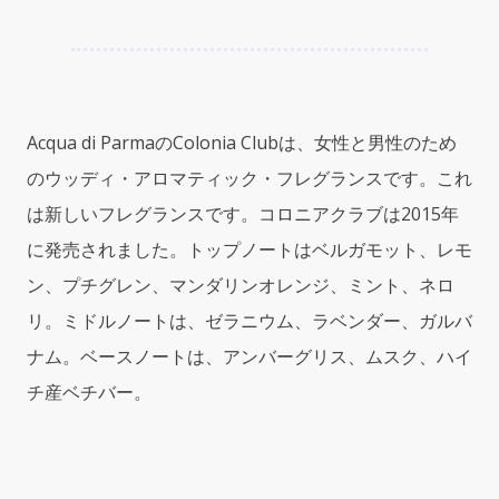
パ
ル
マ
コ
ロ
ニ
Acqua di ParmaのColonia Clubは、女性と男性のため
ア
のウッディ・アロマティック・フレグランスです。これ
ク
は新しいフレグランスです。コロニアクラブは2015年
ラ
ブ）
に発売されました。トップノートはベルガモット、レモ
2.5oz
ン、プチグレン、マンダリンオレンジ、ミント、ネロ
(75ml)
Deodorant
リ。ミドルノートは、ゼラニウム、ラベンダー、ガルバ
Stick
ナム。ベースノートは、アンバーグリス、ムスク、ハイ
quantity
チ産ベチバー。