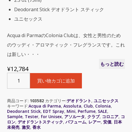
2.5 oz (75ml)
Deodorant Stick デオドラント スティック
ユニセックス
Acqua di ParmaのColonia Clubは、女性と男性のため
のウッディ・アロマティック・フレグランスです。これ
は新しい・・・
もっと読む
¥
12,784
Acqua
買い物カゴに追加
di
Parma
Colonia
商品コード:
103582
カテゴリー:
デオドラント
,
ユニセックス
Club（ア
キーワード:
Acqua di Parma
,
Assoluta
,
Club
,
Colonia
,
ク
Deodorant Stick
,
EDT Spray
,
Mini
,
Perfume
,
SALE
,
ア
Sample
,
Tester
,
for Unisex
,
アソルータ
,
クラブ
,
コロニア
,
コ
デ
ロン
,
デオドラントスティック
,
パフューム
,
レアー
,
安価
,
日本
未発売
,
激安
,
香水
ィ