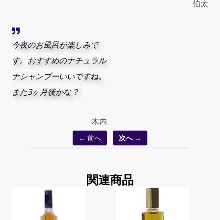
伯太
今夜のお風呂が楽しみで
す。おすすめのナチュラル
ナシャンプーいいですね。
また3ヶ月後かな？
木内
← 前へ
次へ →
関連商品