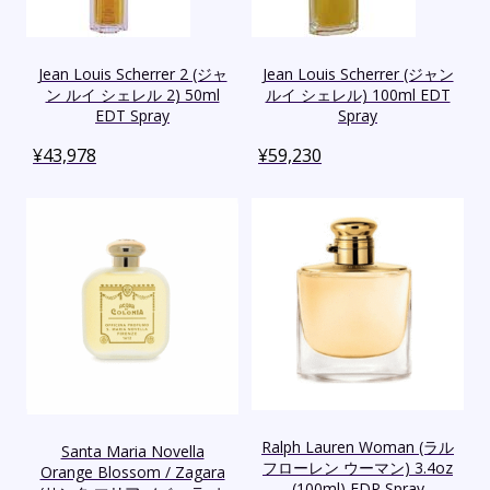
Jean Louis Scherrer 2 (ジャ
Jean Louis Scherrer (ジャン
ン ルイ シェレル 2) 50ml
ルイ シェレル) 100ml EDT
EDT Spray
Spray
¥
43,978
¥
59,230
Ralph Lauren Woman (ラル
Santa Maria Novella
フローレン ウーマン) 3.4oz
Orange Blossom / Zagara
(100ml) EDP Spray