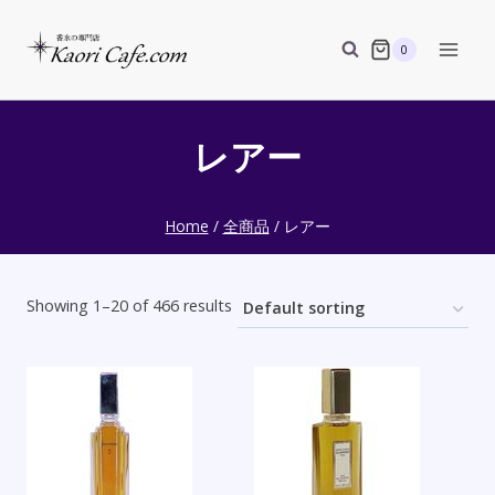
Skip
to
0
content
レアー
Home
/
全商品
/
レアー
Showing 1–20 of 466 results