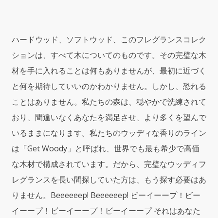
(120ml)
Reed
Diffuser
by
ハードウッド、ソフトウッド、このフレグランスコレク
Me
ションは、すべて木についてのものです。その完璧な木
Fragrance
quantity
材を手に入れることは何もありませんが、最初に近づく
と何を期待していいのかわかりません。しかし、恐れる
ことはありません。私たちの森は、穏やかで洗練されて
おり、間違いなくあなたを満足させ、より多くを望んで
いるままになります。私たちのウッディな香りのライン
は「Get Woody」と呼ばれ、世界でも最も希少で高価
な木材で構成されています。だから、完璧なウッディフ
レグランスを長い間探していた方は、もう探す必要はあ
りません。Beeeeeep! Beeeeeep! ビーイーープ！ビー
イーープ！ビーイーープ！ビーイーープ それはあなた