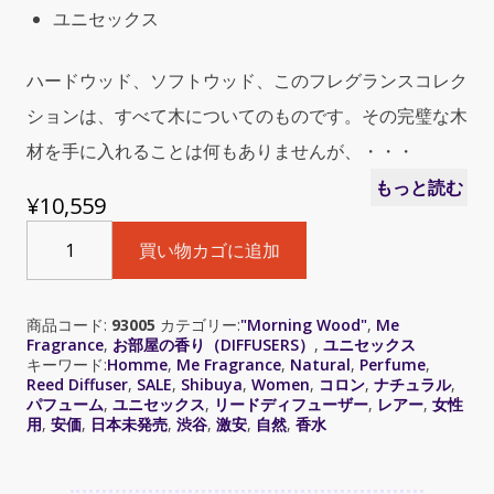
ユニセックス
ハードウッド、ソフトウッド、このフレグランスコレク
ションは、すべて木についてのものです。その完璧な木
材を手に入れることは何もありませんが、・・・
もっと読む
¥
10,559
Morning
買い物カゴに追加
Wood
(モ
ー
商品コード:
93005
カテゴリー:
"Morning Wood"
,
Me
ニ
Fragrance
,
お部屋の香り（DIFFUSERS）
,
ユニセックス
ン
キーワード:
Homme
,
Me Fragrance
,
Natural
,
Perfume
,
グ
Reed Diffuser
,
SALE
,
Shibuya
,
Women
,
コロン
,
ナチュラル
,
パフューム
,
ユニセックス
,
リードディフューザー
,
レアー
,
女性
ウ
用
,
安価
,
日本未発売
,
渋谷
,
激安
,
自然
,
香水
ッ
ド)
4.0oz