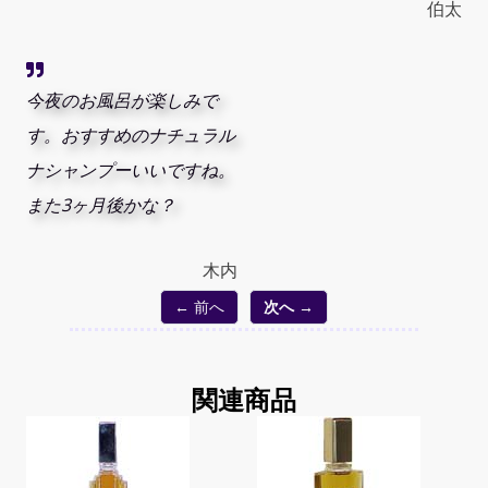
伯太
今夜のお風呂が楽しみで
す。おすすめのナチュラル
ナシャンプーいいですね。
また3ヶ月後かな？
木内
← 前へ
次へ →
関連商品