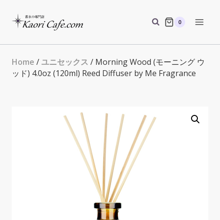
Skip
to
0
content
Home
/
ユニセックス
/ Morning Wood (モーニング ウ
ッド) 4.0oz (120ml) Reed Diffuser by Me Fragrance