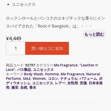
ユニセックス
ロックンロールとバンコクのエキゾチックな香りにイン
スパイアされた「Rock n’ Bangkok」は、・・・
もっと読む
¥
4,449
Leather
買い物カゴに追加
n'
Lace
(レ
商品コード:
92797
カテゴリー:
Me Fragrance
,
”Leather n'
ザ
Lace”
,
バス製品
,
ユニセックス
ー
キーワード:
Body Wash
,
Homme
,
Me Fragrance
,
Natural
,
＆
Perfume
,
SALE
,
Women
,
コロン
,
ナチュラル
,
パフューム
,
ボ
レ
ディウオッシュ
,
ユニセックス
,
レアー
,
女性用
,
安価
,
日本未発
売
,
激安
,
自然
,
香水
ー
ス)
8.0oz
(30ml)