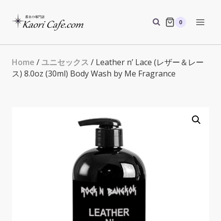
Skip
to
0
content
Home
/
ユニセックス
/ Leather n’ Lace (レザー＆レー
ス) 8.0oz (30ml) Body Wash by Me Fragrance