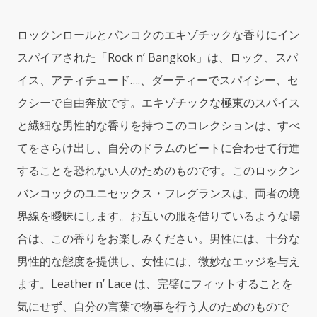
Body
Wash
by
ロックンロールとバンコクのエキゾチックな香りにイン
Me
スパイアされた「Rock n’ Bangkok」は、ロック、スパ
Fragrance
quantity
イス、アティチュード….、ダーティーでスパイシー、セ
クシーで自由奔放です。エキゾチックな極東のスパイス
と繊細な男性的な香りを持つこのコレクションは、すべ
てをさらけ出し、自分のドラムのビートに合わせて行進
することを恐れない人のためのものです。このロックン
バンコックのユニセックス・フレグランスは、両者の境
界線を曖昧にします。お互いの服を借りているような場
合は、この香りをお楽しみください。男性には、十分な
男性的な態度を提供し、女性には、微妙なエッジを与え
ます。Leather n’ Lace は、完璧にフィットすることを
気にせず、自分の言葉で物事を行う人のためのもので