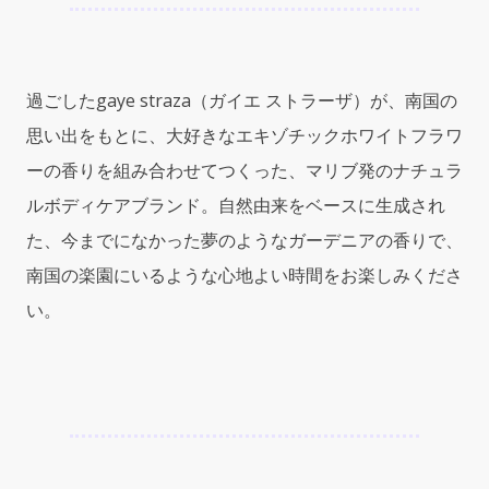
フ
ュ
ー
ム
過ごしたgaye straza（ガイエ ストラーザ）が、南国の
オ
イ
思い出をもとに、大好きなエキゾチックホワイトフラワ
ル）
ーの香りを組み合わせてつくった、マリブ発のナチュラ
0.125oz
ルボディケアブランド。自然由来をベースに生成され
(3.75ml)
for
た、今までになかった夢のようなガーデニアの香りで、
Women
南国の楽園にいるような心地よい時間をお楽しみくださ
quantity
い。