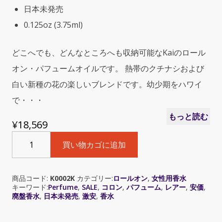
日本未発売
0.125oz (3.75ml)
どこへでも、どんなところへも収納可能なKaiのロール
オン・パフュームオイルです。 熱帯のクチナシおよび
白い新種の花の楽しいブレンドです。幼少期をハワイ
で・・・
もっと読む
¥
18,569
Kai
買い物カゴに追加
Perfume
Oil
Roll
商品コード:
K0002K
カテゴリー:
ロールオン
,
女性用香水
On
キーワード:
Perfume
,
SALE
,
コロン
,
パフューム
,
レアー
,
安価
,
(カ
廃盤香水
,
日本未発売
,
激安
,
香水
イ
パ