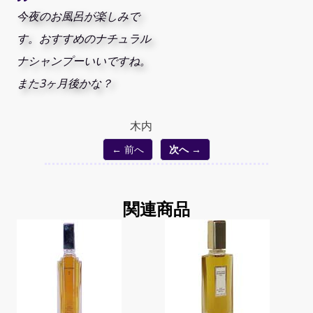
今夜のお風呂が楽しみで
す。おすすめのナチュラル
ナシャンプーいいですね。
また3ヶ月後かな？
木内
← 前へ
次へ →
関連商品