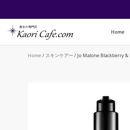
Skip
to
content
Home
Home
/
スキンケアー
/ Jo Malone Blackber