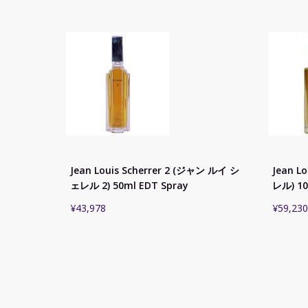
Jean Louis Scherrer 2 (ジャン ルイ シ
Jean L
ェレル 2) 50ml EDT Spray
レル) 10
¥
43,978
¥
59,230