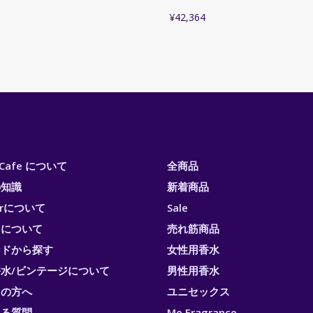
¥
42,364
i Cafe について
全商品
の知識
新着商品
erについて
Sale
トについて
売れ筋商品
ンドから探す
女性用香水
水/ビンテージについて
男性用香水
ての方へ
ユニセックス
ある質問
Me Fragrance