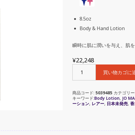
8.5oz
Body & Hand Lotion
瞬時に肌に潤いを与え、肌を
¥
22,248
Jo
買い物カゴに
Malone
Blackberry
&
商品コード:
5039485
カテゴリー
Bay
キーワード:
Body Lotion
,
JO M
(
ーション
,
レアー
,
日本未発売
,
香
ジ
ョ
ー
マ
ロ