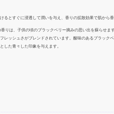
ー
ン
ブ
けるとすぐに浸透して潤いを与え、香りの拡散効果で肌から香
ラ
ッ
の香りは、子供の頃のブラックベリー摘みの思い出を蘇らせま
ク
フレッシュさがブレンドされています。酸味のあるブラックベ
ベ
とした青々した印象を与えます。
リ
ー
&
ベ
イ
)
8.5oz
Body
&
Hand
Lotion
quantity