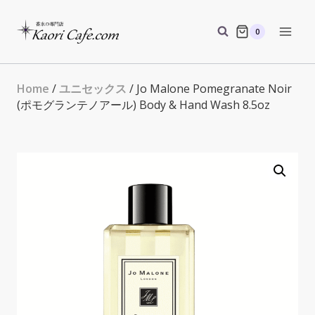
Skip
to
0
content
Home
/
ユニセックス
/ Jo Malone Pomegranate Noir
(ポモグランテノアール) Body & Hand Wash 8.5oz