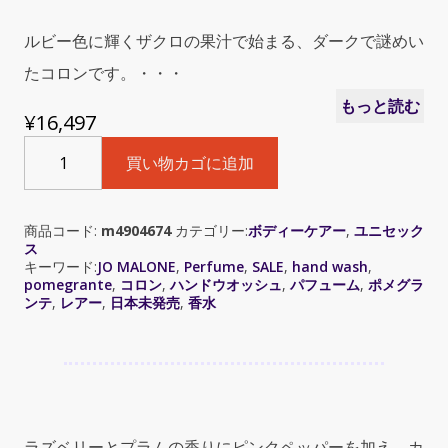
ルビー色に輝くザクロの果汁で始まる、ダークで謎めい
たコロンです。・・・
もっと読む
¥
16,497
Jo
買い物カゴに追加
Malone
Pomegranate
Noir
商品コード:
m4904674
カテゴリー:
ボディーケアー
,
ユニセック
(ポ
ス
モ
キーワード:
JO MALONE
,
Perfume
,
SALE
,
hand wash
,
グ
pomegrante
,
コロン
,
ハンドウオッシュ
,
パフューム
,
ポメグラ
ラ
ンテ
,
レアー
,
日本未発売
,
香水
ン
テ
ノ
ア
ー
ル)
ラズベリーとプラムの香りにピンクペッパーを加え、カ