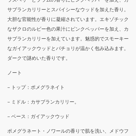
Body
サブランカリリーとスパイシーなウッドを加えた香り。
&
Hand
大胆な官能性が香りに凝縮されています。エキゾチック
Wash
なザクロのルビー色の果汁にピンクペッパーを加え、カ
8.5oz
quantity
サブランカリリーを加えています。魅惑的でスモーキー
なガイアックウッドとパチョリが温かく包み込みます。
ダークで謎めいた香りです。
ノート
– トップ：ポメグラネイト
– ミドル：カサブランカリリー。
– ベース：ガイアックウッド
ポメグラネート・ノワールの香りで肌を洗い、メドウフ