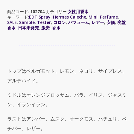
ル
商品コード:
102704
カテゴリー:
女性用香水
メ
キーワード:
EDT Spray
,
Hermes Caleche
,
Mini
,
Perfume
,
ス
SALE
,
Sample
,
Tester
,
コロン
,
パフューム
,
レアー
,
安価
,
廃盤
カ
香水
,
日本未発売
,
激安
,
香水
レ
ー
シ
ュ）
EDT
Spray
トップはベルガモット、レモン、ネロリ、サイプレス、
100ml
アルデハイド。
quantity
ミドルはオレンジブロッサム、バラ、イリス、ジャスミ
ン、イランイラン。
ラストはアンバー、ムスク、オークモス、パチュリ、ベ
チバー、レザー。