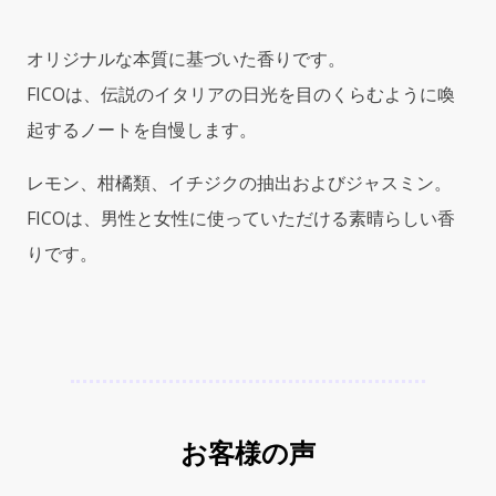
デ
ィ
オリジナルな本質に基づいた香りです。
タ
FICOは、伝説のイタリアの日光を目のくらむように喚
レ
ー
起するノートを自慢します。
ネ
オ
レモン、柑橘類、イチジクの抽出およびジャスミン。
フ
FICOは、男性と女性に使っていただける素晴らしい香
ィ
コ
りです。
デ
ィ
ア
マ
ル
フ
ィ）
お客様の声
75ml
EDT