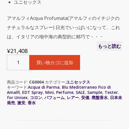
ユニセックス
アマルフィAcqua Profumata(アマルフィのイチジクの
ナチュラルなスプレー) 日光でいっぱいになって、これ
は、イタリアの地中海の典型的に精巧で・・・
もっと読む
¥
21,408
Acqua
買い物カゴに追加
di
Parma
Blu
商品コード:
CG0004
カテゴリー:
ユニセックス
Mediterraneo
キーワード:
Acqua di Parma
,
Blu Mediterraneo Fico di
Fico
Amalfi
,
EDT Spray
,
Mini
,
Perfume
,
SALE
,
Sample
,
Tester
,
di
for Unisex
,
コロン
,
パフューム
,
レアー
,
安価
,
廃盤香水
,
日本未
Amalfi
発売
,
激安
,
香水
（ブ
ル
ー
メ