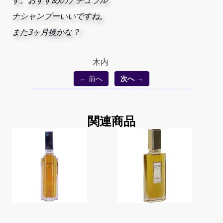
す。おすすめのナチュラル
ナシャンプーいいですね。
また3ヶ月後かな？
木内
← 前へ
次へ →
関連商品