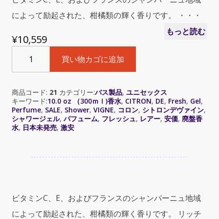
によって励起された、柑橘類の輝く香りです。 ・・・
もっと読む
¥
10,559
Fresh
買い物カゴに追加
Citron
de
vigne
商品コード:
21
カテゴリー:
バス製品
,
ユニセックス
bath
キーワード:
10.0 oz （300ｍｌ)香水
,
CITRON
,
DE
,
Fresh
,
Gel
,
&
Perfume
,
SALE
,
Shower
,
VIGNE
,
コロン
,
シトロンデヴァイン
,
shower
シャワージェル
,
パフューム
,
フレッシュ
,
レアー
,
安価
,
廃盤香
gel（フ
水
,
日本未発売
,
激安
レ
ッ
シ
ュ
シ
ト
ビタミンC、E、およびフランスのシャンパーニュ地域
ロ
によって励起された、柑橘類の輝く香りです。 リッチ
ン