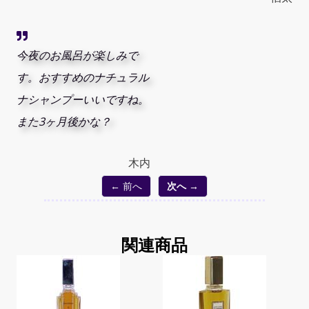
今夜のお風呂が楽しみで
す。おすすめのナチュラル
ナシャンプーいいですね。
また3ヶ月後かな？
木内
← 前へ
次へ →
関連商品