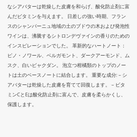
デ
なシアバターは乾燥した皮膚を和らげ、酸化防止剤に富
ヴ
んだビタミンを与えます。 日差しの強い時期、フラン
ァ
スのシャンパーニュ地域の土のブドウの木および発泡性
イ
ン
ワインは、沸騰するシトロンデヴァインの香りのための
バ
インスピレーションでした。 革新的なハートノート：
ス
＆
ピノ・ノワール、ベルガモント、ダークアーモンド、ム
シ
スク、白いビャクダン。 泡立つ柑橘類のトップのノー
ャ
トは土のベースノートに結合します。 重要な成分: – シ
ワ
ー
アバターは乾燥した皮膚を育てて回復します。 – ビタ
ジ
ミンCとEは酸化防止剤に富んで、皮膚を柔らかくし、
ェ
ル）
保護します。
10
oz
（300
ｍ