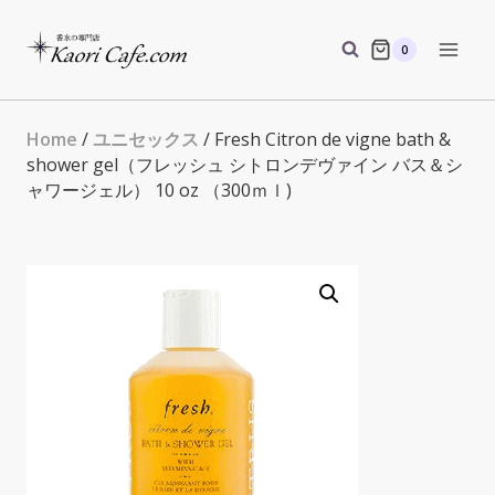
Skip
to
0
content
Home
/
ユニセックス
/ Fresh Citron de vigne bath &
shower gel（フレッシュ シトロンデヴァイン バス＆シ
ャワージェル） 10 oz （300ｍｌ)