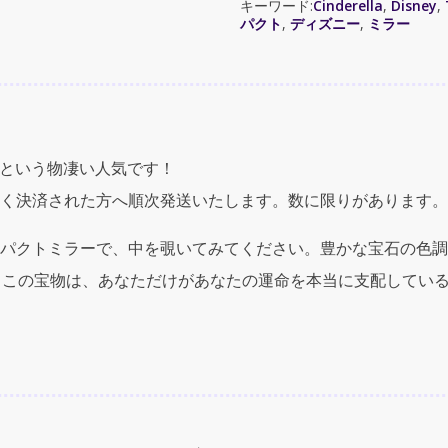
キーワード:
Cinderella
,
Disney
,
Jewel
パクト
,
ディズニー
,
ミラー
Compact
Mirror"
（デ
ィ
ズ
ニ
 という物凄い人気です！
ー
シ
く決済された方へ順次発送いたします。数に限りがあります。
ン
デ
パクトミラーで、中を覗いてみてください。豊かな宝石の色調
レ
ます。この宝物は、あなただけがあなたの運命を本当に支配してい
ラ
コ
ン
パ
ク
ト
ミ
ラ