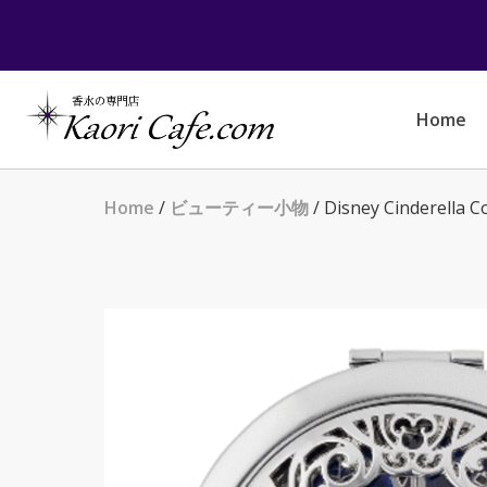
Skip
to
content
Home
Home
/
ビューティー小物
/ Disney Cinderel