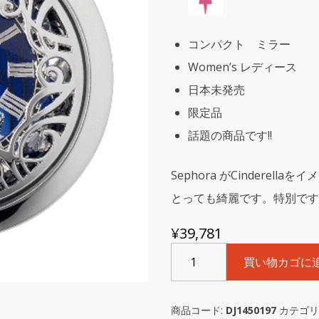
コンパクト ミラー
Women’s レディース
日本未発売
限定品
話題の商品です!!
Sephora がCinderel
とっても綺麗です。特別です
¥
39,781
Disney
買い物カゴに
Cinderella
Collection
"The
商品コード:
DJ1450197
カテゴリ
Palace