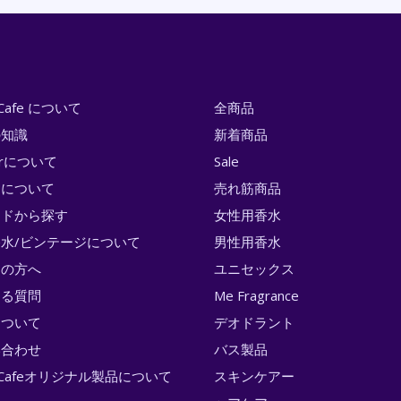
i Cafe について
全商品
の知識
新着商品
erについて
Sale
トについて
売れ筋商品
ンドから探す
女性用香水
水/ビンテージについて
男性用香水
ての方へ
ユニセックス
ある質問
Me Fragrance
について
デオドラント
い合わせ
バス製品
ri Cafeオリジナル製品について
スキンケアー