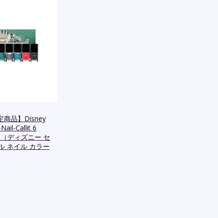
限定商品】Disney
Nail-Callit 6
 Set （ディズニー セ
ル ネイル カラー