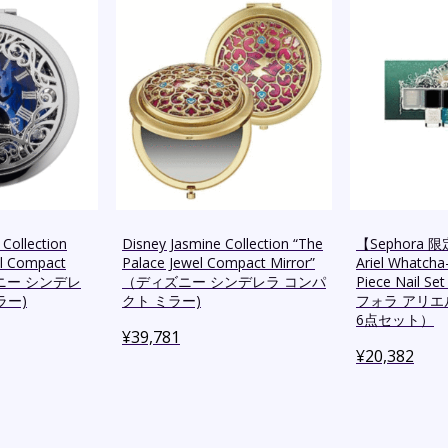
 Collection
Disney Jasmine Collection “The
【Sephora 
el Compact
Palace Jewel Compact Mirror”
Ariel Whatcha-
ズニー シンデレ
（ディズニー シンデレラ コンパ
Piece Nail
ラー)
クト ミラー)
フォラ アリエ
6点セット）
¥
39,781
¥
20,382