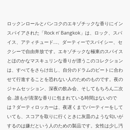
8.0oz
(240ml)
Reed
Diffuser
ロックンロールとバンコクのエキゾチックな香りにイン
by
スパイアされた「Rock n’ Bangkok」は、ロック、スパ
Me
Fragrance
イス、アティチュード….、ダーティーでスパイシー、セ
quantity
クシーで自由奔放です。エキゾチックな極東のスパイス
とほのかなマスキュリンな香りが漂うこのコレクション
は、すべてをさらけ出し、自分のドラムのビートに合わ
せて行進することを恐れない人のためのものです。夜の
ジャムセッション、深夜の飲み会、そしてもちろん二次
会…誰もが清潔な香りに包まれている時間はないので
は？ダーティロッカーは、夜遅くまでパーティーをして
いても、スコアを取りに行くときに灰皿のような匂いが
するのは嫌だという人のための製品です。女性は少し汚