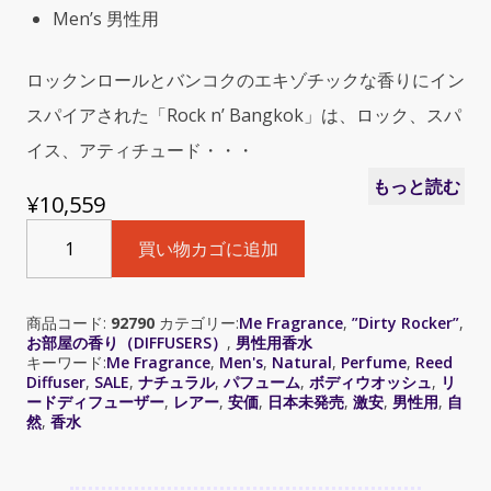
Men’s 男性用
ロックンロールとバンコクのエキゾチックな香りにイン
スパイアされた「Rock n’ Bangkok」は、ロック、スパ
イス、アティチュード・・・
もっと読む
¥
10,559
Dirty
買い物カゴに追加
Rocker
(ダ
ー
商品コード:
92790
カテゴリー:
Me Fragrance
,
”Dirty Rocker”
,
テ
お部屋の香り（DIFFUSERS）
,
男性用香水
ィ
キーワード:
Me Fragrance
,
Men's
,
Natural
,
Perfume
,
Reed
ー
Diffuser
,
SALE
,
ナチュラル
,
パフューム
,
ボディウオッシュ
,
リ
ードディフューザー
,
レアー
,
安価
,
日本未発売
,
激安
,
男性用
,
自
ロ
然
,
香水
ッ
カ
ー)