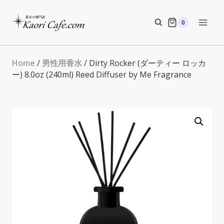
Skip
to
0
content
Home
/
男性用香水
/ Dirty Rocker (ダーティー ロッカ
ー) 8.0oz (240ml) Reed Diffuser by Me Fragrance