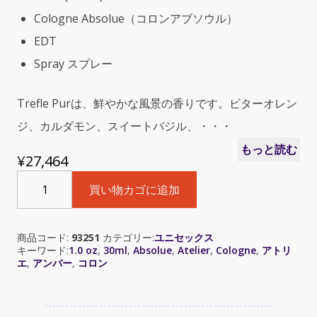
Cologne Absolue（コロンアブソウル）
EDT
Spray スプレー
Trefle Purは、鮮やかな風景の香りです。ビターオレン
ジ、カルダモン、スイートバジル、・・・
もっと読む
¥
27,464
Atelier
買い物カゴに追加
Cologne
Trefle
Pur
商品コード:
93251
カテゴリー:
ユニセックス
(ア
キーワード:
1.0 oz
,
30ml
,
Absolue
,
Atelier
,
Cologne
,
アトリ
ト
エ
,
アンバー
,
コロン
リ
エ
コ