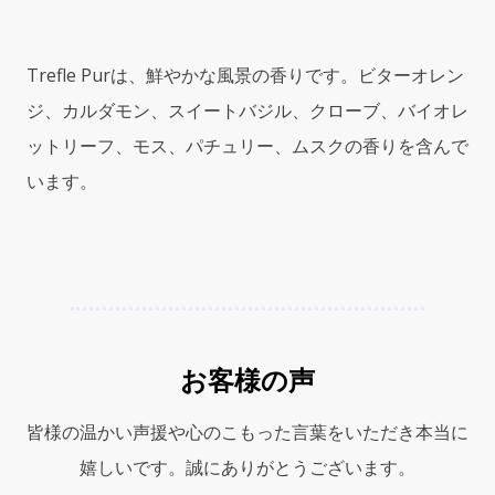
ロ
ン
ト
Trefle Purは、鮮やかな風景の香りです。ビターオレン
レ
フ
ジ、カルダモン、スイートバジル、クローブ、バイオレ
ル
ットリーフ、モス、パチュリー、ムスクの香りを含んで
パ
います。
ー)
3.3oz
(100ml)
Cologne
Absolue
quantity
お客様の声
皆様の温かい声援や心のこもった言葉をいただき本当に
嬉しいです。誠にありがとうございます。