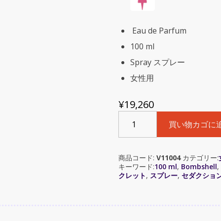
Eau de Parfum
100 ml
Spray スプレー
女性用
¥
19,260
Bombshell
買い物カゴに
Seduction
Eau
de
商品コード:
V11004
カテゴリー:
Parfum
キーワード:
100 ml
,
Bombshell
,
spray
クレット
,
スプレー
,
セダクショ
100
ml
by
Victoria's