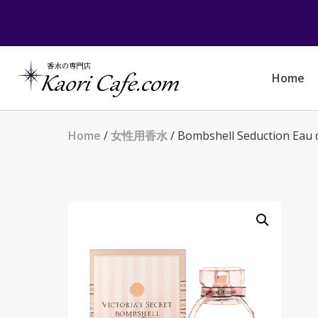
Skip
to
content
Home
Home
/
女性用香水
/ Bombshell Seduction