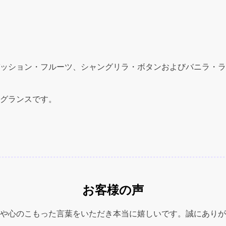
Secret
(ビ
ク
ト
リ
ア
ッション・フルーツ、シャングリラ・ボタンおよびバニラ・ラ
ズ
シ
ー
グランスです。
ク
レ
ッ
ト
ボ
ム
シ
お客様の声
ェ
ル
セ
や心のこもった言葉をいただき本当に嬉しいです。誠にありが
ダ