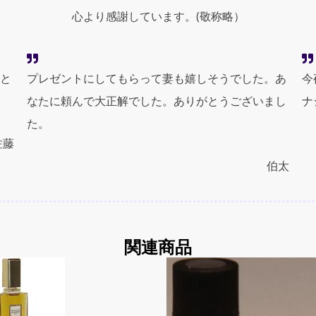
ク
心より感謝しています。(敬称略）
シ
ョ
ン）
quantity
と
プレゼントにしてもらって妻も嬉しそうでした。あ
今
なたに頼んで大正解でした。ありがとうございまし
ナ
た。
佐藤
伯太
関連商品