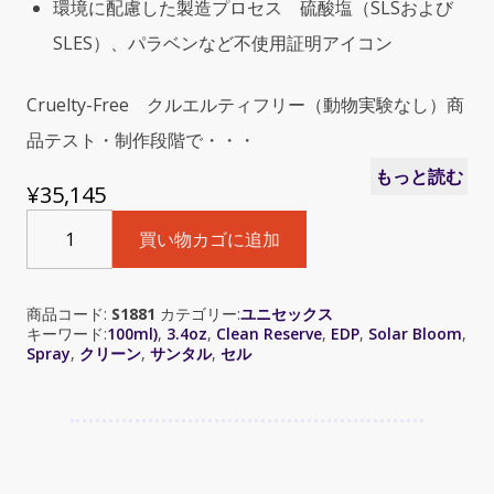
環境に配慮した製造プロセス 硫酸塩（SLSおよび
SLES）、パラベンなど不使用証明アイコン
Cruelty-Free クルエルティフリー（動物実験なし）商
品テスト・制作段階で・・・
もっと読む
¥
35,145
Clean
買い物カゴに追加
Reserve
-
Sel
商品コード:
S1881
カテゴリー:
ユニセックス
Santal
キーワード:
100ml)
,
3.4oz
,
Clean Reserve
,
EDP
,
Solar Bloom
,
(ク
Spray
,
クリーン
,
サンタル
,
セル
リ
ー
ン
シ
ー