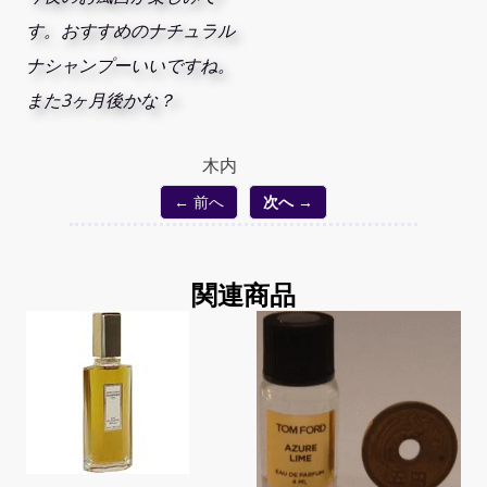
す。おすすめのナチュラル
ナシャンプーいいですね。
また3ヶ月後かな？
木内
← 前へ
次へ →
関連商品