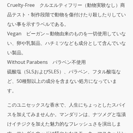
ル
Cruelty-Free クルエルティフリー（動物実験なし）商
セ
ル
品テスト・制作段階で動物を傷付けたり殺したりしてい
サ
ない事を示すラベルである。
ン
Vegan ビーガン～動物由来のものを一切使用していな
タ
ル)
い、卵や乳製品、ハチミツなども成分として含んでいな
3.4oz(100ml)
い製品。
EDP
Spray
Without Parabens パラベン不使用
quantity
硫酸塩（SLSおよびSLES）、パラベン、フタル酸塩な
ど、50種類以上の成分を含まない処方になっていま
す。
このユニセックスな香水で、人生にちょっとしたスパイ
スを加えてみませんか。マンダリンは、ナツメグと塩漬
けイチジクを加えた魅力的なフレッシュさを演出しま