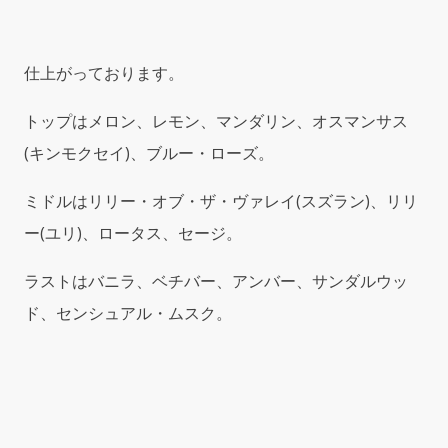
ス
フ
ォ
仕上がっております。
ー
ウ
トップはメロン、レモン、マンダリン、オスマンサス
ー
マ
(キンモクセイ)、ブルー・ローズ。
ン)
EDT
ミドルはリリー・オブ・ザ・ヴァレイ(スズラン)、リリ
100ml
ー(ユリ)、ロータス、セージ。
Spray
For
Women
ラストはバニラ、ベチバー、アンバー、サンダルウッ
quantity
ド、センシュアル・ムスク。