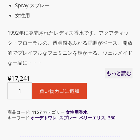
Spray スプレー
女性用
1992年に発売されたレディス香水です。アクアティッ
ク・フローラルの、透明感あふれる香調がベース。開放
的でプレイフルなフェミニンを輝かせる、ウェルメイド
な一品に・・・
もっと読む
¥
17,241
Perry
買い物カゴに追加
Ellis
360°
(ペ
商品コード:
1157
カテゴリー:
女性用香水
リ
キーワード:
オーデトワレ
,
スプレー
,
ペリーエリス
,
360
ー
エ
リ