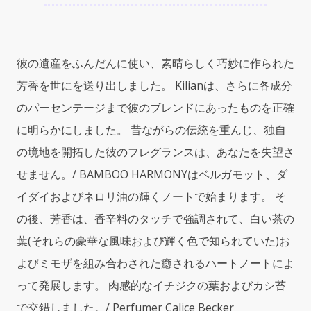
ー
イ
ズ)
3.4oz
彼の遺産をふんだんに使い、素晴らしく巧妙に作られた
(100ml)
EDP
芳香を世にを送り出しました。 Kilianは、さらに各成分
Spray
のパーセンテージまで彼のブレンドにあったものを正確
quantity
に明らかにしました。 昔ながらの伝統を重んじ、独自
の境地を開拓した彼のフレグランスは、あなたを失望さ
せません。/ BAMBOO HARMONYはベルガモット、ダ
イダイおよびネロリ油の輝くノートで始まります。 そ
の後、芳香は、香辛料のタッチで強調されて、白い茶の
葉(それらの豪華な風味および輝く色で知られていた)お
よびミモザを組み合わされた癒されるハートノートによ
って発展します。 肉感的なイチジクの葉およびカシ苔
で交錯しました。/ Perfumer Calice Becker