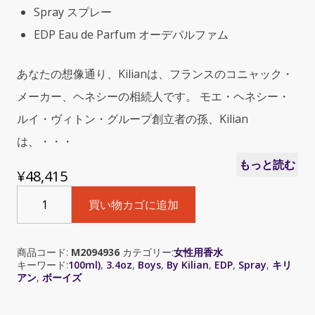
Spray スプレー
EDP Eau de Parfum オーデパルファム
あなたの想像通り、Kilianは、フランスのコニャック・
メーカー、ヘネシーの相続人です。 モエ・ヘネシー・
ルイ・ヴィトン・グループ創立者の孫、Kilian
は、・・・
もっと読む
¥
48,415
By
買い物カゴに追加
Kilian
Boys
(キ
商品コード:
M2094936
カテゴリー:
女性用香水
リ
キーワード:
100ml)
,
3.4oz
,
Boys
,
By Kilian
,
EDP
,
Spray
,
キリ
ア
アン
,
ボーイズ
ン
ボ