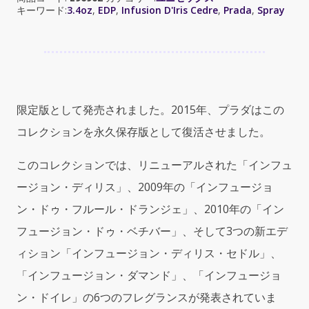
(プ
キーワード:
3.4oz
,
EDP
,
Infusion D'Iris Cedre
,
Prada
,
Spray
ラ
ダ
イ
ン
フ
ュ
限定版として発売されました。2015年、プラダはこの
ー
ジ
コレクションを永久保存版として復活させました。
ョ
ン
このコレクションでは、リニューアルされた「インフュ
ア
ージョン・ディリス」、2009年の「インフュージョ
イ
リ
ン・ドゥ・フルール・ドランジェ」、2010年の「イン
ス
フュージョン・ドゥ・ベチバー」、そして3つの新エデ
シ
ィション「インフュージョン・ディリス・セドル」、
ダ
ー)
「インフュージョン・ダマンド」、「インフュージョ
3.4oz
ン・ドイレ」の6つのフレグランスが発表されていま
EDP