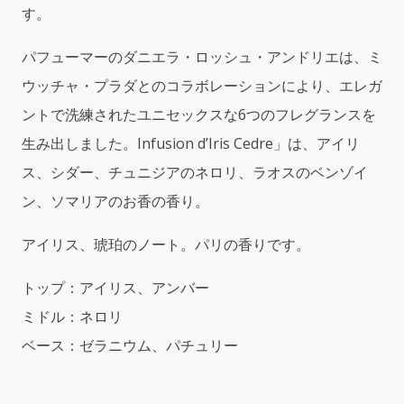
Spray
す。
quantity
パフューマーのダニエラ・ロッシュ・アンドリエは、ミ
ウッチャ・プラダとのコラボレーションにより、エレガ
ントで洗練されたユニセックスな6つのフレグランスを
生み出しました。Infusion d’Iris Cedre」は、アイリ
ス、シダー、チュニジアのネロリ、ラオスのベンゾイ
ン、ソマリアのお香の香り。
アイリス、琥珀のノート。パリの香りです。
トップ：アイリス、アンバー
ミドル：ネロリ
ベース：ゼラニウム、パチュリー