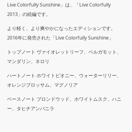
Live Colorfully Sunshine」は、「Live Colorfully
カ
ラ
2013」の続編です。
フ
ル
より軽く、より爽やかになったエディションです。
サ
2016年に発売された「Live Colorfully Sunshine」
ン
シ
トップノート ヴァイオレットリーフ、ベルガモット、
ャ
イ
マンダリン、ネロリ
ン)
3.4oz
ハートノート ホワイトピオニー、ウォーターリリー、
EDP
オレンジブロッサム、マグノリア
Spray
quantity
ベースノート ブロンドウッド、ホワイトムスク、ハニ
ー、タヒチアンバニラ