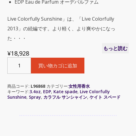
EDP Eau de Parfum オーデパルファム
Live Colorfully Sunshine」は、「Live Colorfully
2013」の続編です。より軽く、より爽やかになっ
た・・・
もっと読む
¥
18,928
Kate
買い物カゴに追加
Spade
Live
Colorfully
商品コード:
L96868
カテゴリー:
女性用香水
Sunshine
キーワード:
3.4oz
,
EDP
,
Kate spade
,
Live Colorfully
(ケ
Sunshine
,
Spray
,
カラフル サンシャイン
,
ケイト スペード
イ
ト
ス
ペ
ー
ド