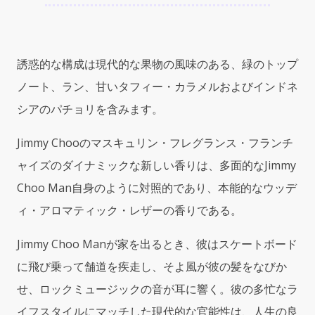
ュ
ウ
メ
ン
誘惑的な構成は現代的な果物の風味のある、緑のトップ
ブ
ル
ノート、ラン、甘いタフィー・カラメルおよびインドネ
ー)
シアのパチョリを含みます。
3.4oz
(100ml)
Jimmy Chooのマスキュリン・フレグランス・フランチ
EDT
Spray
ャイズのダイナミックな新しい香りは、多面的なJimmy
quantity
Choo Man自身のように対照的であり、本能的なウッデ
ィ・アロマティック・レザーの香りである。
Jimmy Choo Manが家を出るとき、彼はスケートボード
に飛び乗って舗道を疾走し、そよ風が彼の髪をなびか
せ、ロックミュージックの音が耳に響く。彼の多忙なラ
イフスタイルにマッチした現代的な官能性は、人生の良