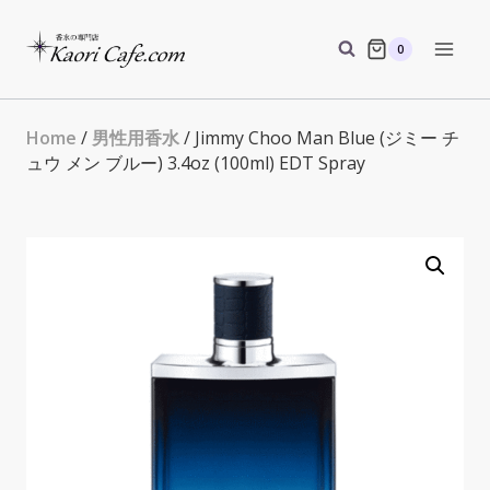
Skip
to
0
content
Home
/
男性用香水
/ Jimmy Choo Man Blue (ジミー チ
ュウ メン ブルー) 3.4oz (100ml) EDT Spray