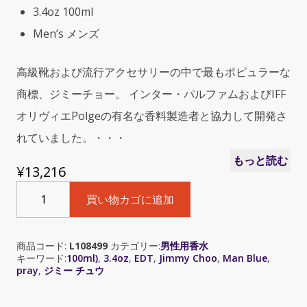
3.4oz 100ml
Men’s メンズ
高級靴および流行アクセサリーの中で最もポピュラーな
商標、ジミーチョー。 インター・パルファムおよびIFF
オリヴィエPolgeの有名な香料製造者と協力して開発さ
れていました。・・・
もっと読む
¥
13,216
Jimmy
買い物カゴに追加
Choo
Man
Blue
商品コード:
L108499
カテゴリー:
男性用香水
(ジ
キーワード:
100ml)
,
3.4oz
,
EDT
,
Jimmy Choo
,
Man Blue
,
ミ
pray
,
ジミー チュウ
ー
チ