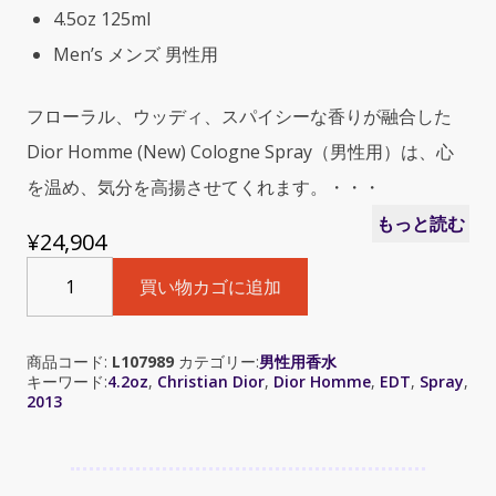
4.5oz 125ml
Men’s メンズ 男性用
フローラル、ウッディ、スパイシーな香りが融合した
Dior Homme (New) Cologne Spray（男性用）は、心
を温め、気分を高揚させてくれます。・・・
もっと読む
¥
24,904
Christian
買い物カゴに追加
Dior
Homme
2013
商品コード:
L107989
カテゴリー:
男性用香水
(デ
キーワード:
4.2oz
,
Christian Dior
,
Dior Homme
,
EDT
,
Spray
,
ィ
2013
オ
ー
ル
オ