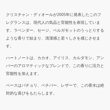
ム
2013)
クリスチャン・ディオールが2005年に発表したこのフ
4.2oz
EDT
レグランスは、現代人の気品と官能性を表現していま
Spray
す。ラベンダー、セージ、ベルガモットのうっとりする
quantity
ような香りで始まり、清潔感と若々しさを感じさせま
す。
ハートノートは、カカオ、アイリス、カルダモン、アン
バーのアロマティックなブレンドで、この香りに活力と
官能性を加えます。
ベースはパチョリ、ベチバー、レザーで、この香水は絶
対的な喜びをもたらします。