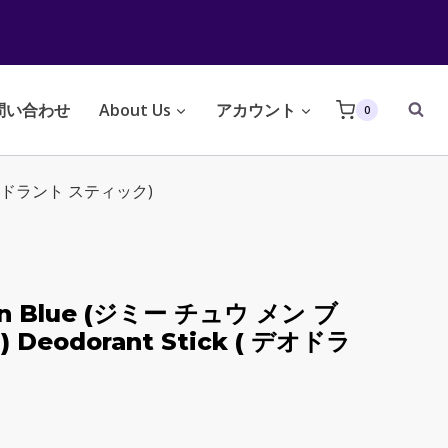
問い合わせ
About Us
アカウント
0
 ( デオドラント スティック)
an Blue (ジミー チュウ メン ブ
l) Deodorant Stick ( デオドラ