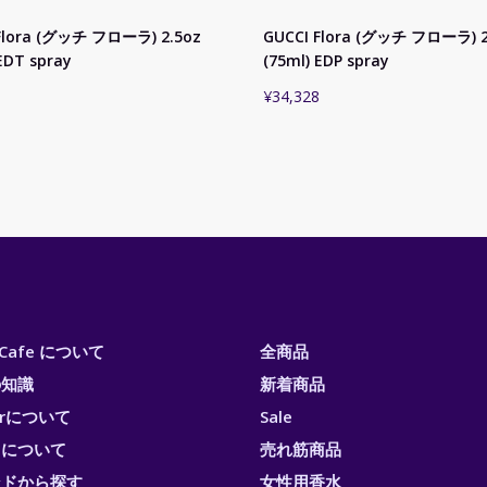
Flora (グッチ フローラ) 2.5oz
GUCCI Flora (グッチ フローラ) 2
EDT spray
(75ml) EDP spray
¥
34,328
i Cafe について
全商品
の知識
新着商品
erについて
Sale
トについて
売れ筋商品
ンドから探す
女性用香水