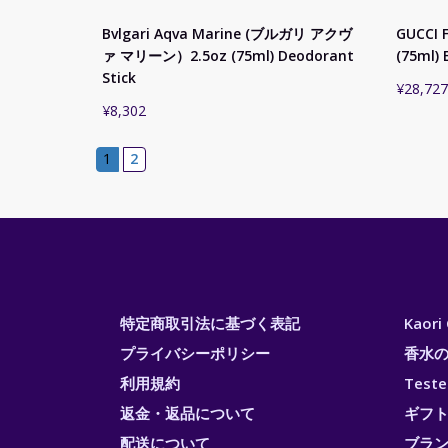
Bvlgari Aqva Marine (ブルガリ アクヴ
GUCCI 
ァ マリーン）2.5oz (75ml) Deodorant
(75ml) 
Stick
¥
28,727
¥
8,302
1
2
特定商取引法に基づく表記
Kaor
プライバシーポリシー
香水
利用規約
Test
返金・返品について
ギフ
配送について
ブラ