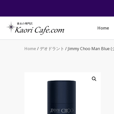
Skip
to
content
Home
Home
/
デオドラント
/ Jimmy Choo Man Blu