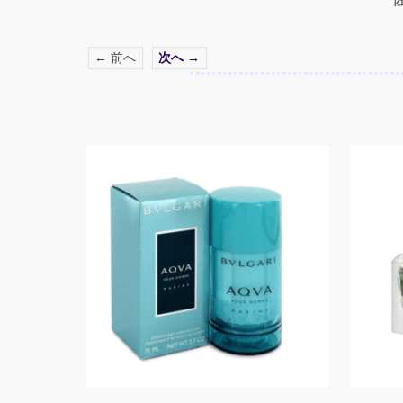
← 前へ
次へ →