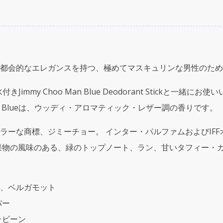
ー
チ
ュ
ウ
メ
ン
都会的なエレガンスを持つ、極めてマスキュリンな男性のため
ブ
ル
immy Choo Man Blue Deodorant Stickと
ー)
2.5oz
Man Blueは、ウッディ・アロマティック・レザー調の香りです。
(75ml)
Deodorant
ーな商標、ジミーチョー。 インター・パルファムおよびIFFオ
Stick
果物の風味のある、緑のトップノート、ラン、甘いタフィー・
(
デ
オ
ド
、ベルガモット
ラ
バー
ン
ト
ラビーン