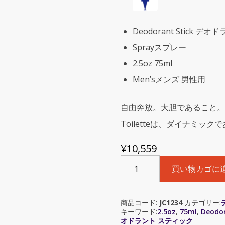
Deodorant Stick 
Sprayスプレー
2.5oz 75ml
Men’sメンズ 男性用
自由奔放。大胆であること。ダイナミ
Toiletteは、ダイナミッ
¥
10,559
Jimmy
買い物カゴに
Choo
Man
Blue
商品コード:
JC1234
カテゴリー:
(ジ
キーワード:
2.5oz
,
75ml
,
Deodor
ミ
オドラント スティック