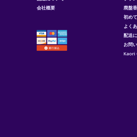
会社概要
廃盤香
初め
よく
配送
お問
Kao