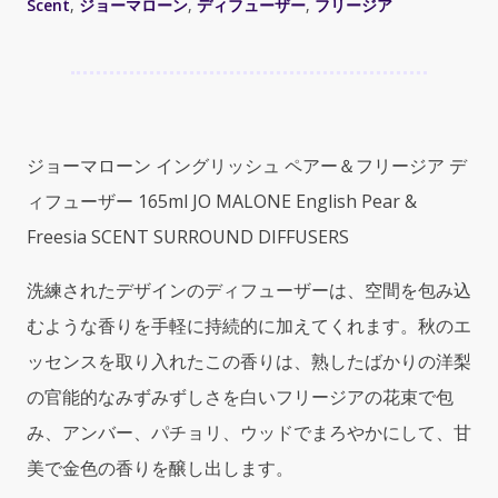
Scent
,
ジョーマローン
,
ディフューザー
,
フリージア
diffusers
scent
(ジ
ョ
ー
マ
ジョーマローン イングリッシュ ペアー＆フリージア デ
ロ
ー
ィフューザー 165ml JO MALONE English Pear &
ン
Freesia SCENT SURROUND DIFFUSERS
イ
ン
洗練されたデザインのディフューザーは、空間を包み込
グ
むような香りを手軽に持続的に加えてくれます。秋のエ
リ
ッ
ッセンスを取り入れたこの香りは、熟したばかりの洋梨
シ
の官能的なみずみずしさを白いフリージアの花束で包
ュ
ペ
み、アンバー、パチョリ、ウッドでまろやかにして、甘
ア
美で金色の香りを醸し出します。
ー