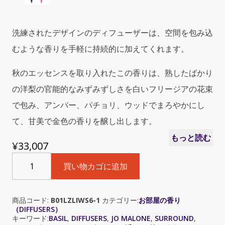
洗練されたデザインのディフューザーは、空間を包み込
むような香りを手軽に持続的に加えてくれます。
秋のエッセンスを取り入れたこの香りは、熟したばかり
の洋梨の官能的なみずみずしさを白いフリージアの花束
で包み、アンバー、パチョリ、ウッドでまろやかにし
て、甘美で金色の香りを醸し出します。
もっと読む
¥
33,007
Jo
買い物カゴに追加
Malone
English
Pear
商品コード:
B01LZLIWS6-1
カテゴリー:
お部屋の香り
&
（DIFFUSERS）
Freesia
キーワード:
BASIL
,
DIFFUSERS
,
JO MALONE
,
SURROUND
,
Surround