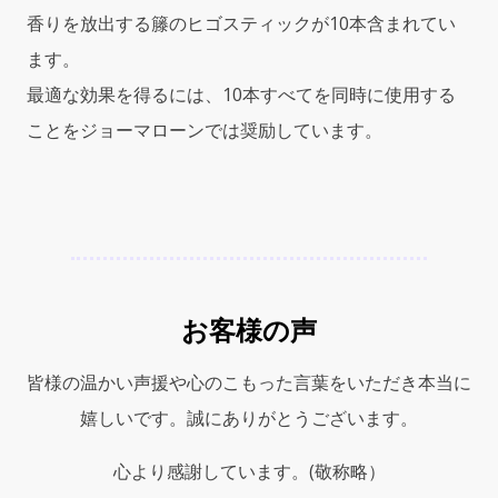
＆
香りを放出する籐のヒゴスティックが10本含まれてい
フ
リ
ます。
ー
最適な効果を得るには、10本すべてを同時に使用する
ジ
ことをジョーマローンでは奨励しています。
ア
デ
ィ
フ
ュ
ー
ザ
ー)165ml
お客様の声
quantity
皆様の温かい声援や心のこもった言葉をいただき本当に
嬉しいです。誠にありがとうございます。
心より感謝しています。(敬称略）