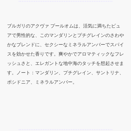
ヴ
ァ
プ
ー
ブルガリのアクヴァ プールオムは、活気に満ちたピュ
ル
アで男性的な、このマンダリンとプチグレインのさわや
オ
ム）
かなブレンドに、セクシーなミネラルアンバーでスパイ
6.8oz
スを効かせた香りです。爽やかでアロマティックなフレ
(200ml)
ッシュさと、エレガントな地中海のタッチを想起させま
Shower
Gel
す。ノート：マンダリン、プチグレイン、サントリナ、
quantity
ポシドニア、ミネラルアンバー。