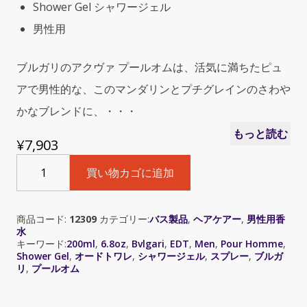
Shower Gel シャワージェル
男性用
ブルガリのアクヴァ プールオムは、活気に満ちたピュ
アで男性的な、このマンダリンとプチグレインのさわや
かなブレンドに、・・・
もっと読む
¥
7,903
Bvlgari
買い物カゴに追加
Aqva
Pour
Homme
商品コード:
12309
カテゴリー:
バス製品
,
ヘアケアー
,
男性用香
(ブ
水
ル
キーワード:
200ml
,
6.8oz
,
Bvlgari
,
EDT
,
Men
,
Pour Homme
,
ガ
Shower Gel
,
オードトワレ
,
シャワージェル
,
スプレー
,
ブルガ
リ
リ
,
プールオム
ア
ク