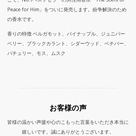
Scent
Peace for Him」をついに発売します。紛争解決のため
of
Peace
の香水です。
for
Him
香りの特徴 ベルガモット、パイナップル、ジュニパー
ザ
ベリー、ブラックカラント、シダーウッド、ベチバー、
セ
ン
パチュリー、モス、ムスク
ト
オ
ブ
ピ
ー
ス
フ
お客様の声
ォ
ー
ヒ
皆様の温かい声援や心のこもった言葉をいただき本当に
ム）
嬉しいです。誠にありがとうございます。