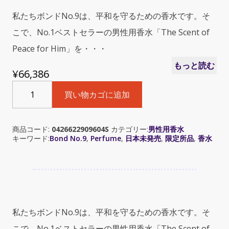
私たちボンドNo.9は、平和を守るための香水です。そ
こで、No.1ベストセラーの男性用香水「The Scent of
Peace for Him」を・・・
もっと読む
¥
66,386
Bond
買い物カゴに追加
No.9
(ボ
ン
商品コード:
0426622909604S
カテゴリー:
男性用香水
ド
キーワード:
Bond No.9
,
Perfume
,
日本未発売
,
限定所品
,
香水
ナ
ン
バ
ー
ナ
イ
私たちボンドNo.9は、平和を守るための香水です。そ
ン）
The
こで、No.1ベストセラーの男性用香水「The Scent of