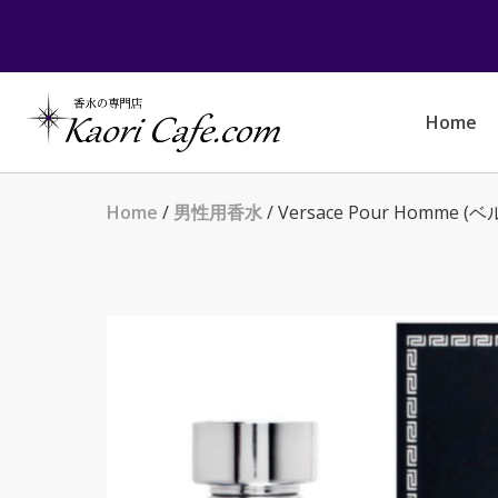
Skip
to
content
Home
Home
/
男性用香水
/ Versace Pour Homme (