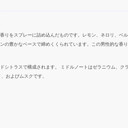
ー
チ
プ
ー
ル
香りをスプレーに詰め込んだものです。レモン、ネロリ、ベル
オ
ム)
ンの豊かなベースで締めくくられています。この男性的な香り
3.4oz
(100ml)
EDT
ドシトラスで構成されます。 ミドルノートはゼラニウム、ク
Spray
for
メ、およびムスクです。
Men
quantity