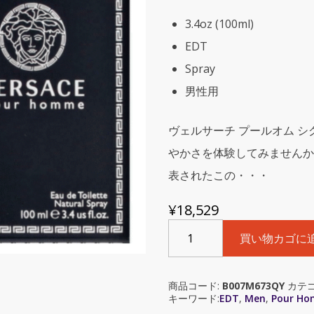
3.4oz (100ml)
EDT
Spray
男性用
ヴェルサーチ プールオム シ
やかさを体験してみませんか
表されたこの・・・
¥
18,529
Versace
買い物カゴに
Pour
Homme
(ベ
商品コード:
B007M673QY
カテゴ
ル
キーワード:
EDT
,
Men
,
Pour H
サ