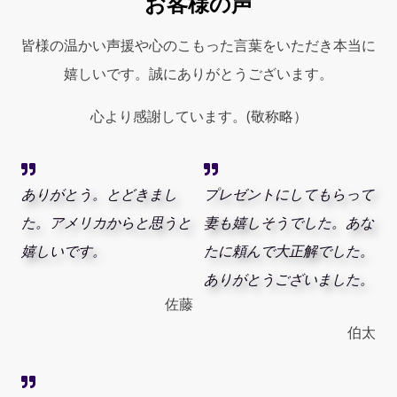
お客様の声
Modrone
for
Men
皆様の温かい声援や心のこもった言葉をいただき本当に
quantity
嬉しいです。誠にありがとうございます。
心より感謝しています。(敬称略）
ありがとう。とどきまし
プレゼントにしてもらって
た。アメリカからと思うと
妻も嬉しそうでした。あな
嬉しいです。
たに頼んで大正解でした。
ありがとうございました。
佐藤
伯太