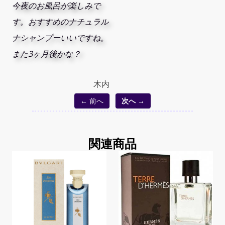
今夜のお風呂が楽しみで
す。おすすめのナチュラル
ナシャンプーいいですね。
また3ヶ月後かな？
木内
← 前へ
次へ →
関連商品