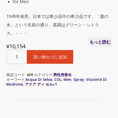
for Men
1949年発売。日本では希少品中の希少品です。「森の
水」という名前の通り、基調はグリーン・シトラ
ス。・・・
もっと読む
¥
10,154
Acqua
買い物カゴに追加
Di
Selva
(ビ
商品コード:
439
カテゴリー:
男性用香水
ス
キーワード:
Acqua Di Selva
,
COL
,
Men
,
Spray
,
Visconte Di
コ
Modrone
,
アクア ディ セルバ
ン
テ
デ
ィ
モ