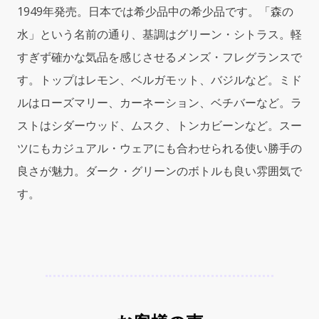
ド
1949年発売。日本では希少品中の希少品です。「森の
ロ
ー
水」という名前の通り、基調はグリーン・シトラス。軽
ネ
すぎず確かな気品を感じさせるメンズ・フレグランスで
ア
す。トップはレモン、ベルガモット、バジルなど。ミド
ク
ア
ルはローズマリー、カーネーション、ベチバーなど。ラ
デ
ストはシダーウッド、ムスク、トンカビーンなど。スー
ィ
セ
ツにもカジュアル・ウェアにも合わせられる使い勝手の
ル
良さが魅力。ダーク・グリーンのボトルも良い雰囲気で
バ)
す。
3.4
oz
(100ml)
COL
Spray
by
Visconte
Di