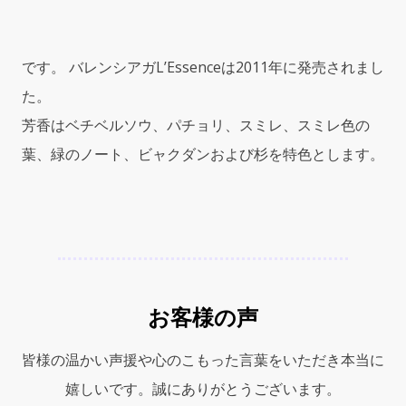
エ
ッ
セ
です。 バレンシアガL’Essenceは2011年に発売されまし
ン
ス)
た。
1.7oz
芳香はベチベルソウ、パチョリ、スミレ、スミレ色の
(50ml)
葉、緑のノート、ビャクダンおよび杉を特色とします。
EDP
Spray
for
Women
quantity
お客様の声
皆様の温かい声援や心のこもった言葉をいただき本当に
嬉しいです。誠にありがとうございます。