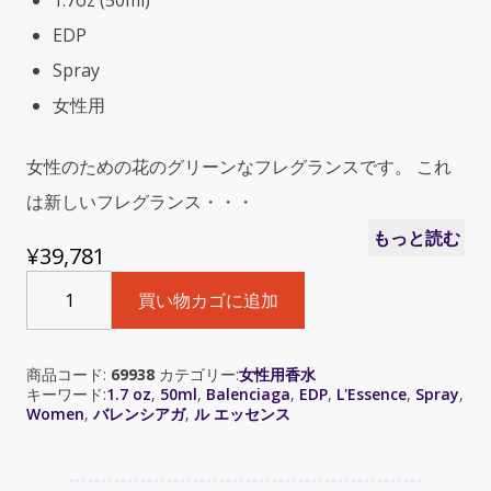
1.7oz (50ml)
EDP
Spray
女性用
女性のための花のグリーンなフレグランスです。 これ
は新しいフレグランス・・・
もっと読む
¥
39,781
Balenciaga
買い物カゴに追加
L'Essence
(バ
レ
商品コード:
69938
カテゴリー:
女性用香水
ン
キーワード:
1.7 oz
,
50ml
,
Balenciaga
,
EDP
,
L'Essence
,
Spray
,
シ
Women
,
バレンシアガ
,
ル エッセンス
ア
ガ
ル