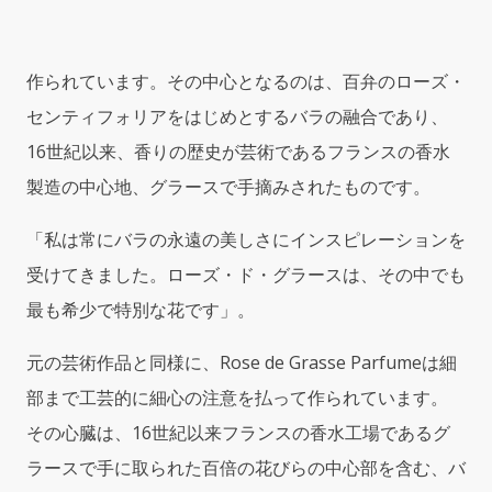
ン
ロ
ー
作られています。その中心となるのは、百弁のローズ・
ズ
デ
センティフォリアをはじめとするバラの融合であり、
グ
16世紀以来、香りの歴史が芸術であるフランスの香水
ラ
製造の中心地、グラースで手摘みされたものです。
ッ
セ)
EDP
「私は常にバラの永遠の美しさにインスピレーションを
1.7oz
受けてきました。ローズ・ド・グラースは、その中でも
(50ml)
最も希少で特別な花です」。
Parfume
Spray
quantity
元の芸術作品と同様に、Rose de Grasse Parfumeは細
部まで工芸的に細心の注意を払って作られています。
その心臓は、16世紀以来フランスの香水工場であるグ
ラースで手に取られた百倍の花びらの中心部を含む、バ