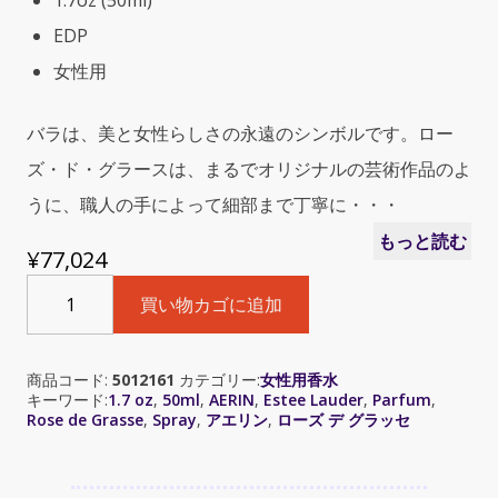
1.7oz (50ml)
EDP
女性用
バラは、美と女性らしさの永遠のシンボルです。ロー
ズ・ド・グラースは、まるでオリジナルの芸術作品のよ
うに、職人の手によって細部まで丁寧に・・・
もっと読む
¥
77,024
Estee
買い物カゴに追加
Lauder
AERIN
Rose
商品コード:
5012161
カテゴリー:
女性用香水
de
キーワード:
1.7 oz
,
50ml
,
AERIN
,
Estee Lauder
,
Parfum
,
Grasse
Rose de Grasse
,
Spray
,
アエリン
,
ローズ デ グラッセ
(ア
エ
リ