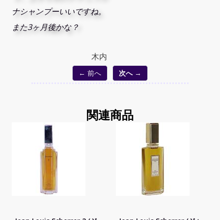
ナシャンプーいいですね。
また3ヶ月後かな？
木内
← 前へ
次へ →
関連商品