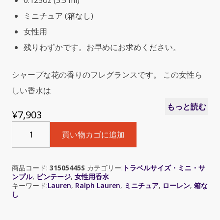
0.125oz (3.5 ml)
ミニチュア (箱なし)
女性用
残りわずかです。お早めにお求めください。
シャープな花の香りのフレグランスです。 この女性ら
しい香水は
もっと読む
¥
7,903
Ralph
買い物カゴに追加
Lauren
Lauren
(ラ
商品コード:
31505445S
カテゴリー:
トラベルサイズ・ミニ・サ
ル
ンプル
,
ビンテージ
,
女性用香水
フ
キーワード:
Lauren
,
Ralph Lauren
,
ミニチュア
,
ローレン
,
箱な
ロ
し
ー
レ