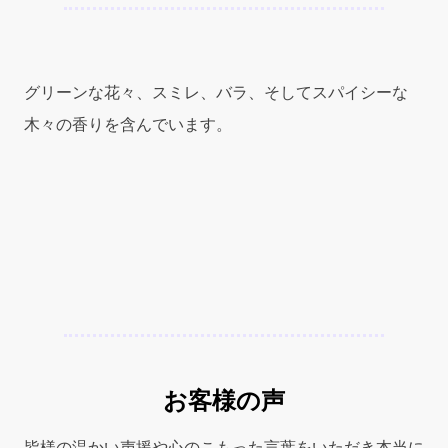
ン
ロ
ー
レ
グリーンな花々、スミレ、バラ、そしてスパイシーな
ン)
木々の香りを含んでいます。
0.125oz
(3.5
ml)
ミ
ニ
チ
ュ
ア
(箱
な
し)
for
お客様の声
Women
quantity
皆様の温かい声援や心のこもった言葉をいただき本当に