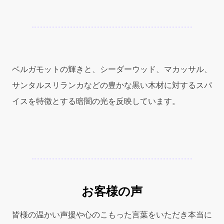
フ
ォ
ー
ド
ノ
ワ
ベルガモットの輝きと、シーダーウッド、マカッサル、
ー
ル
サンタルスリランカなどの豊かな黒い木材に対するスパ
ア
イスを特徴とする暗闇の光を反映しています。
ン
ソ
ラ
シ
ッ
ト）
1.7oz
(50ml)
お客様の声
EDP
Spray
皆様の温かい声援や心のこもった言葉をいただき本当に
for