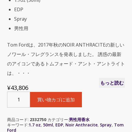
1.7oz (50ml)
EDP
Spray
男性用
Tom Fordは、2017年秋のNOIR ANTHRACITEの新しい
ノワール・フレグランスを発表しました。 誘惑の最新
のアイコンであるトムフォード・アント・アントライト
は、・・・
もっと読む
¥
43,806
Tom
買い物カゴに追加
Ford
Noir
Anthracite
商品コード:
2332750
カテゴリー:
男性用香水
(ト
キーワード:
1.7 oz
,
50ml
,
EDP
,
Noir Anthracite
,
Spray
,
Tom
ム
Ford