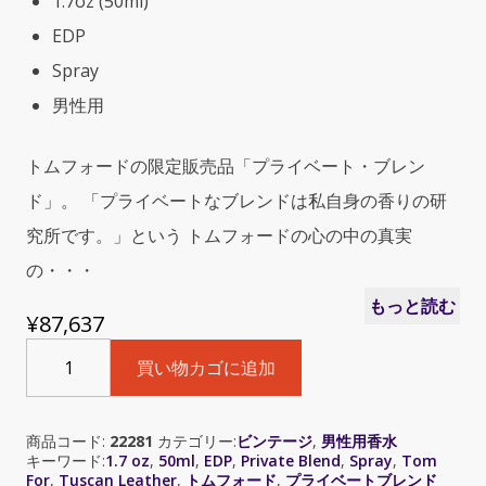
1.7oz (50ml)
EDP
Spray
男性用
トムフォードの限定販売品「プライベート・ブレン
ド」。 「プライベートなブレンドは私自身の香りの研
究所です。」という トムフォードの心の中の真実
の・・・
もっと読む
¥
87,637
Tom
買い物カゴに追加
Ford
Private
Blend
商品コード:
22281
カテゴリー:
ビンテージ
,
男性用香水
Tuscan
キーワード:
1.7 oz
,
50ml
,
EDP
,
Private Blend
,
Spray
,
Tom
Leather（ト
For
,
Tuscan Leather
,
トムフォード
,
プライベートブレンド