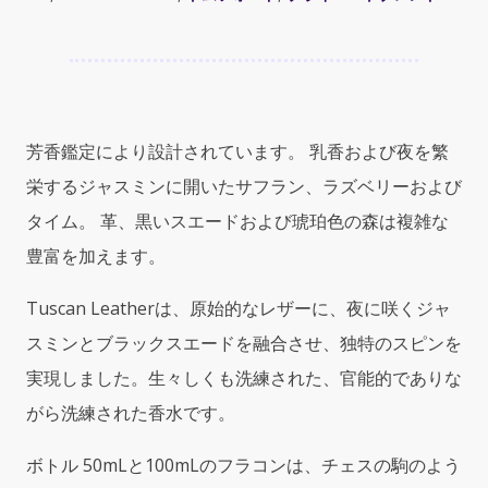
ム
フ
ォ
ー
ド
プ
芳香鑑定により設計されています。 乳香および夜を繁
ラ
イ
栄するジャスミンに開いたサフラン、ラズベリーおよび
ベ
タイム。 革、黒いスエードおよび琥珀色の森は複雑な
ー
豊富を加えます。
ト
ブ
レ
Tuscan Leatherは、原始的なレザーに、夜に咲くジャ
ン
スミンとブラックスエードを融合させ、独特のスピンを
ド
実現しました。生々しくも洗練された、官能的でありな
ト
ス
がら洗練された香水です。
カ
ン
ボトル 50mLと100mLのフラコンは、チェスの駒のよう
レ