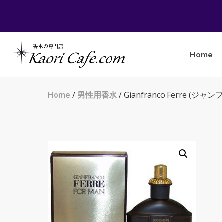
Skip
to
content
Home
Home
/
男性用香水
/ Gianfranco Ferre (ジャンフ