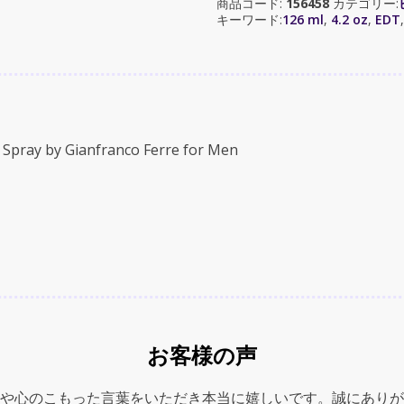
商品コード:
156458
カテゴリー:
ン
キーワード:
126 ml
,
4.2 oz
,
EDT
フ
ラ
ン
コ
フ
ェ
Spray by Gianfranco Ferre for Men
レ
ー)
4.2
oz
(126
ml)
EDT
Spray
by
Gianfranco
お客様の声
Ferre
for
Men
や心のこもった言葉をいただき本当に嬉しいです。誠にありが