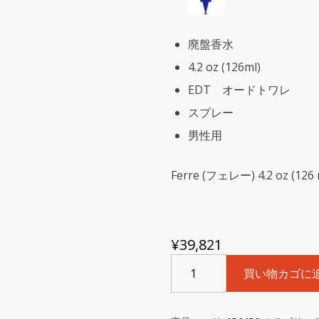
廃盤香水
4.2 oz (126ml)
EDT オードトワレ
スプレー
男性用
Ferre (フェレー) 4.2 oz (126 
¥
39,821
Gianfranco
買い物カゴに
Ferre
(ジ
ャ