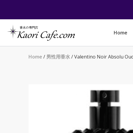
Skip
to
content
Home
Home
/
男性用香水
/ Valentino Noir Abso