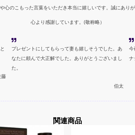
エ
や心のこもった言葉をいただき本当に嬉しいです。誠にありが
ッ
セ
ン
心より感謝しています。(敬称略）
ス）
EDP
3.4oz
と
プレゼントにしてもらって妻も嬉しそうでした。あ
100ml
今
Spray
なたに頼んで大正解でした。ありがとうございまし
ナ
quantity
た。
佐藤
伯太
関連商品