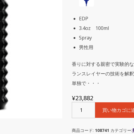
EDP
3.4oz 100ml
Spray
男性用
香りに対する親密で実験的な
ランスレイヤーの技術を解釈します。 V
単独で・・・
¥
23,882
Valentino
買い物カゴに
Noir
Absolu
Oud
商品コード:
108741
カテゴリー:
Essencemence