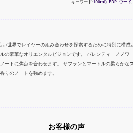
キーワード:
100ml)
,
EDP
,
ウード
(ヴ
ァ
レ
ン
テ
ィ
のより広い世界でレイヤーの組み合わせを探索するために特別に構
ノ
ノ
ルの豪華なオリエンタルビジョンです。 バレンティーノノワ
ワ
ノートに焦点を合わせます。 サフランとマートルの柔らかな
ー
ル
香りのノートを強めます。
ア
ブ
ソ
リ
ュ
ウ
ー
お客様の声
ド