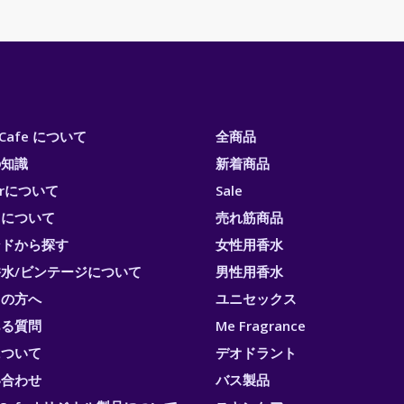
i Cafe について
全商品
の知識
新着商品
erについて
Sale
トについて
売れ筋商品
ンドから探す
女性用香水
水/ビンテージについて
男性用香水
ての方へ
ユニセックス
ある質問
Me Fragrance
について
デオドラント
い合わせ
バス製品