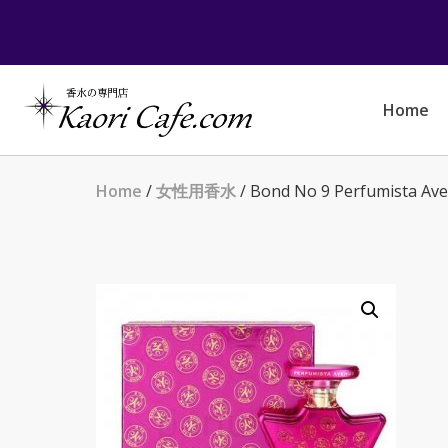
Skip
to
content
Home
Home
/
女性用香水
/ Bond No 9 Perfumist