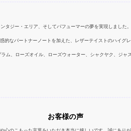
9
パ
フ
ァンタジー・エリア、そしてパフューマーの夢を実現しました
ュ
ー
ミ
惑的なパートナーノートを加えた、レザーテイストのハイグレ
ス
タ
プラム、ローズオイル、ローズウォーター、シャクヤク、ジャ
ア
ベ
ニ
ュ
ー
)
EDP
Spray
100ml
お客様の声
quantity
や心のこもった言葉をいただき本当に嬉しいです。誠にありが