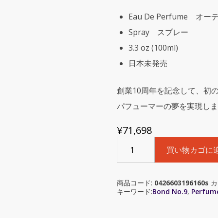
Eau De Perfume 
Spray スプレー
3.3 oz (100ml)
日本未発売
創業10周年を記念して、初
パフューマーの夢を実現しま
¥
71,698
Bond
買い物カゴに
No
9
Perfumista
商品コード:
0426603196160s
カ
Avenue
キーワード:
Bond No.9
,
Perfum
(ボ
ン
ド