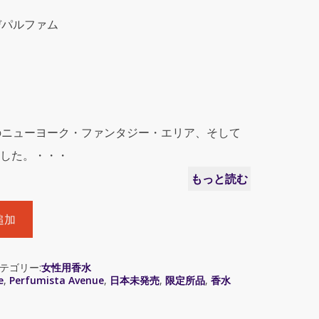
オーデパルファム
のニューヨーク・ファンタジー・エリア、そして
した。・・・
もっと読む
追加
テゴリー:
女性用香水
e
,
Perfumista Avenue
,
日本未発売
,
限定所品
,
香水