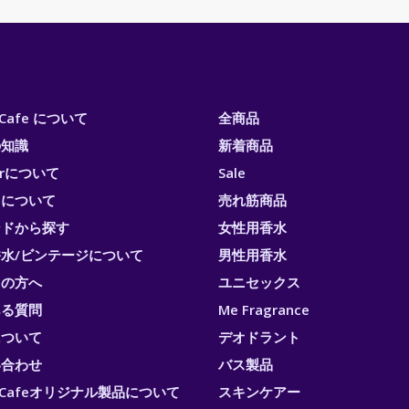
i Cafe について
全商品
の知識
新着商品
erについて
Sale
トについて
売れ筋商品
ンドから探す
女性用香水
水/ビンテージについて
男性用香水
ての方へ
ユニセックス
ある質問
Me Fragrance
について
デオドラント
い合わせ
バス製品
ri Cafeオリジナル製品について
スキンケアー