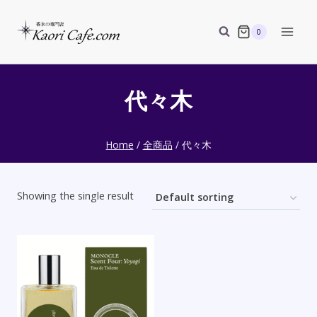
Skip
to
0
content
代々木
Home
/
全商品
/
代々木
Showing the single result