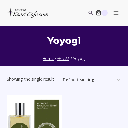
Skip
to
0
content
Yoyogi
Home
/
全商品
/
Yoyogi
Showing the single result