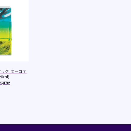
c (マック ターコテ
0ml)
Spray