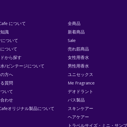
i Cafe について
全商品
の知識
新着商品
erについて
Sale
トについて
売れ筋商品
ンドから探す
女性用香水
水/ビンテージについて
男性用香水
ての方へ
ユニセックス
ある質問
Me Fragrance
について
デオドラント
い合わせ
バス製品
ri Cafeオリジナル製品について
スキンケアー
ヘアケアー
トラベルサイズ・ミニ・サン