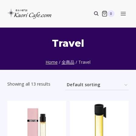
Skip
to
0
content
Travel
Home
/
全商品
/
Travel
Showing all 13 results