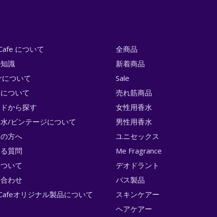
i Cafe について
全商品
の知識
新着商品
erについて
Sale
トについて
売れ筋商品
ンドから探す
女性用香水
水/ビンテージについて
男性用香水
ての方へ
ユニセックス
ある質問
Me Fragrance
について
デオドラント
い合わせ
バス製品
ri Cafeオリジナル製品について
スキンケアー
ヘアケアー