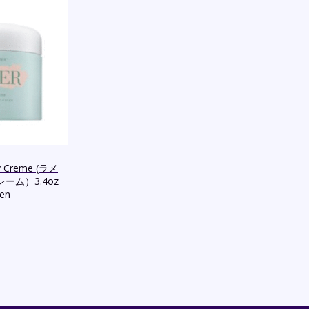
y Creme (ラメ
ーム）3.4oz
men