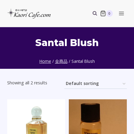
Skip
to
0
content
Santal Blush
Home
/
全商品
/
Santal Blush
Showing all 2 results