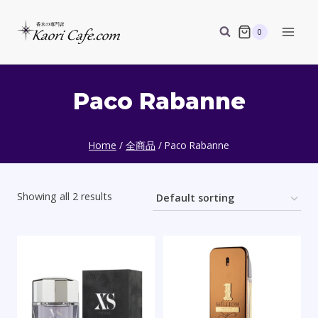
Skip
to
0
content
Paco Rabanne
Home
/
全商品
/
Paco Rabanne
Showing all 2 results