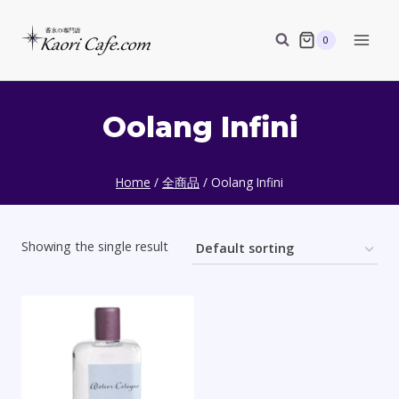
Skip
to
0
content
Oolang Infini
Home
/
全商品
/
Oolang Infini
Showing the single result