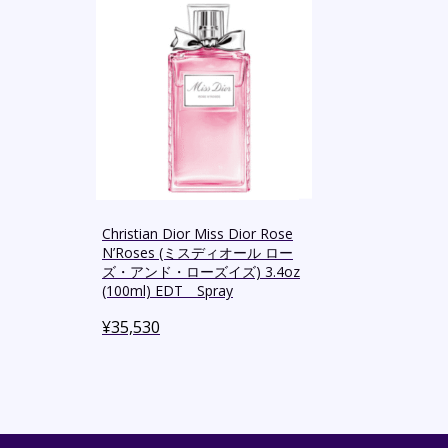
Christian Dior Miss Dior Rose
N’Roses (ミスディオール ロー
ズ・アンド・ローズイズ) 3.4oz
(100ml) EDT Spray
¥
35,530