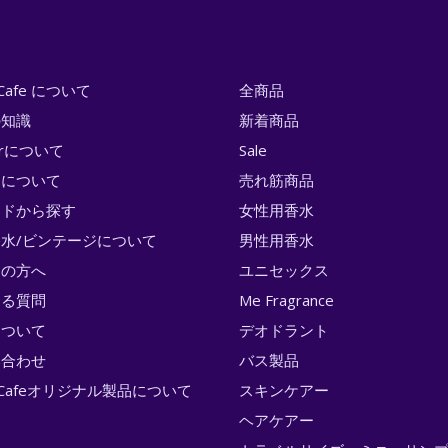
i Cafe について
全商品
の知識
新着商品
erについて
Sale
トについて
売れ筋商品
ンドから探す
女性用香水
水/ビンテージについて
男性用香水
ての方へ
ユニセックス
ある質問
Me Fragrance
について
デオドラント
い合わせ
バス製品
ri Cafeオリジナル製品について
スキンケアー
ヘアケアー