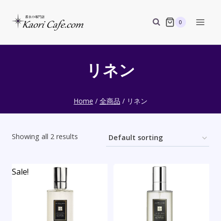
Skip
to
0
content
リネン
Home
/
全商品
/
リネン
Showing all 2 results
Sale!